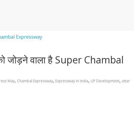
सवे को जोड़ने वाला है Super Chambal
,
,
,
,
gress Way
Chambal Expressway
Expressway in India
UP Development
uttar