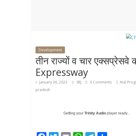
r
p
r
e
p
a
m
Development
तीन राज्यों व चार एक्सप्रे
Expressway
January 26, 2023
SRJ
0 Comments
Atal Pro
pradesh
Getting your
Trinity Audio
player ready...