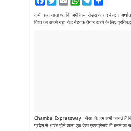
F
T
E
W
T
S
ac
w
m
h
el
h
कभी कहा जाता था कि अमेरिकन रोडस् आर द बेस्ट। अर्थात अ
e
itt
ai
at
e
ar
विश्व का सबसे बड़ा रोड नेटवर्क तैयार करने के लिए प्रतिबद
b
er
l
s
gr
e
o
A
a
o
p
m
k
p
Chambal Expressway :
जैसा कि हम सभी जानते हैं कि
प्रदेश से आरंभ होने वाला एक ऐसा एक्सप्रेसवे भी बनने जा र