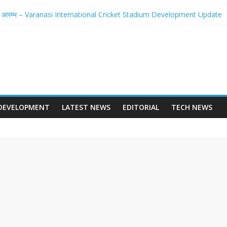
 से होगा आरम्भ – Varanasi International Cricket Stadium Development Update
लवे स्टेशन पुनर्निर्माण का शंखनाद – New Delhi Railway Station Redevelopment
छवि – Mohansarai Lahartara 6 Lane Road Varanasi
या पुल – Prayagraj 6 Lane Ganga Bridge
ान बनेगा Dashrath Path Ayodhya Fourlane Road
DEVELOPMENT
LATEST NEWS
EDITORIAL
TECH NEWS