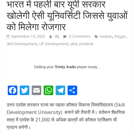
भारत में पहली बार यूपी सरकार
खोलेगी ऐसी यूनिवर्सिटी जिससे युवाओं
को मिलेगा रोजगार
,
,
September 10, 2022
SRJ
0 Comments
naukari
Rojgar
,
,
Skill Development
UP Development
uttar pradesh
Getting your
Trinity Audio
player ready...
F
T
E
W
T
S
ac
w
m
h
el
h
उत्तर प्रदेश सरकार राज्य का पहला कौशल विकास विश्वविद्यालय (Skill
e
itt
ai
at
e
ar
Development University) बनाने की तैयारी में। वर्तमान शैक्षणिक
b
er
l
s
gr
e
सत्र में प्रदेश के 21,000 से अधिक छात्रों को कौशल प्रशिक्षण भी
o
A
a
प्रदान करेगी।