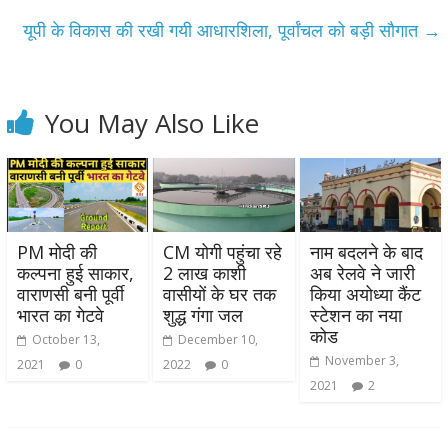
o
p
m
k
p
यूपी के विकास की रखी गयी आधारशिला, पूर्वांचल को बड़ी सौगात
→
You May Also Like
PM मोदी की
CM योगी पहुंचा रहे
नाम बदलने के बाद
कल्पना हुई साकार,
2 लाख काशी
अब रेलवे ने जारी
वाराणसी बनी पूर्वी
वासीयों के घर तक
किया अयोध्या कैंट
भारत का गेटवे
शुद्ध गंगा जल
स्टेशन का नया
कोड
October 13,
December 10,
November 3,
2021
0
2022
0
2021
2