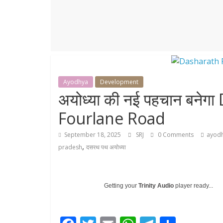
r
p
r
e
p
a
m
Ayodhya
Development
अयोध्या की नई पहचान बने
Fourlane Road
September 18, 2025
SRJ
0 Comments
ayod
,
pradesh
दसरथ पथ अयोध्या
Getting your
Trinity Audio
player ready...