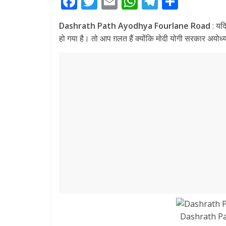
F
T
E
W
T
S
ac
w
m
h
el
h
Dashrath Path Ayodhya Fourlane Road
: यद
e
itt
ai
at
e
ar
हो गया है। तो आप ग़लत हैं क्योंकि मोदी योगी सरकार अयोध
b
er
l
s
gr
e
o
A
a
o
p
m
k
p
Dashrath Pa