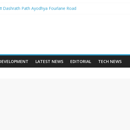
बनेगा Dashrath Path Ayodhya Fourlane Road
होगा आरम्भ – Varanasi International Cricket Stadium Development Update
 स्टेशन पुनर्निर्माण का शंखनाद – New Delhi Railway Station Redevelopment
 – Mohansarai Lahartara 6 Lane Road Varanasi
पुल – Prayagraj 6 Lane Ganga Bridge
DEVELOPMENT
LATEST NEWS
EDITORIAL
TECH NEWS