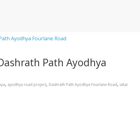
गा Dashrath Path Ayodhya
,
,
,
hya
ayodhya road project
Dashrath Path Ayodhya Fourlane Road
uttar