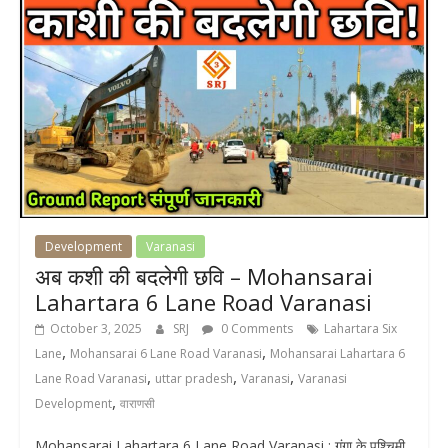
Development
Varanasi
अब कशी की बदलेगी छवि – Mohansarai
Lahartara 6 Lane Road Varanasi
October 3, 2025
SRJ
0 Comments
Lahartara Six
,
,
Lane
Mohansarai 6 Lane Road Varanasi
Mohansarai Lahartara 6
,
,
,
Lane Road Varanasi
uttar pradesh
Varanasi
Varanasi
,
Development
वाराणसी
Mohansarai Lahartara 6 Lane Road Varanasi : गंगा के पश्चिमी