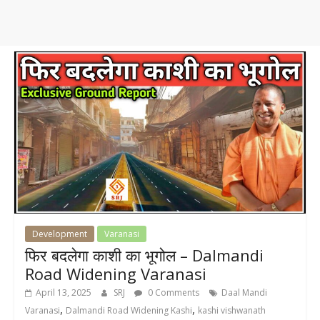
Development
Varanasi
फिर बदलेगा काशी का भूगोल – Dalmandi
Road Widening Varanasi
April 13, 2025
SRJ
0 Comments
Daal Mandi
,
,
Varanasi
Dalmandi Road Widening Kashi
kashi vishwanath