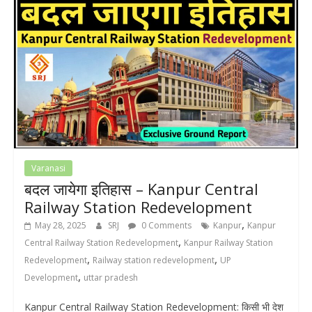
Varanasi
बदल जायेगा इतिहास – Kanpur Central
Railway Station Redevelopment
,
May 28, 2025
SRJ
0 Comments
Kanpur
Kanpur
,
Central Railway Station Redevelopment
Kanpur Railway Station
,
,
Redevelopment
Railway station redevelopment
UP
,
Development
uttar pradesh
Kanpur Central Railway Station Redevelopment: किसी भी देश