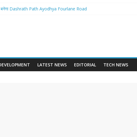
ान बनेगा Dashrath Path Ayodhya Fourlane Road
 से होगा आरम्भ – Varanasi International Cricket Stadium Development Update
लवे स्टेशन पुनर्निर्माण का शंखनाद – New Delhi Railway Station Redevelopment
छवि – Mohansarai Lahartara 6 Lane Road Varanasi
या पुल – Prayagraj 6 Lane Ganga Bridge
DEVELOPMENT
LATEST NEWS
EDITORIAL
TECH NEWS