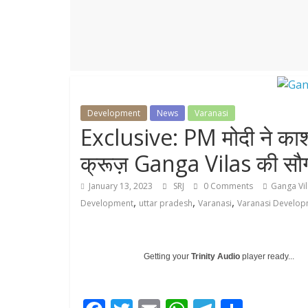
r
p
r
e
p
a
m
Development
News
Varanasi
Exclusive: PM मोदी ने काशी 
क्रूज़ Ganga Vilas की सौ
January 13, 2023
SRJ
0 Comments
Ganga Vil
,
,
,
Development
uttar pradesh
Varanasi
Varanasi Develo
Getting your
Trinity Audio
player ready...