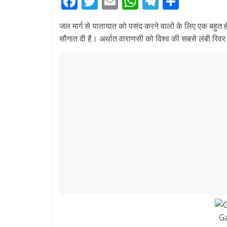
F
T
E
W
T
S
ac
w
m
h
el
h
जल मार्ग से यातायात को पसंद करने वालों के लिए एक बहुत ही
e
itt
ai
at
e
ar
सौगात दी है। अर्थात वाराणसी को विश्व की सबसे लंबी रि
b
er
l
s
gr
e
o
A
a
o
p
m
k
p
Ga