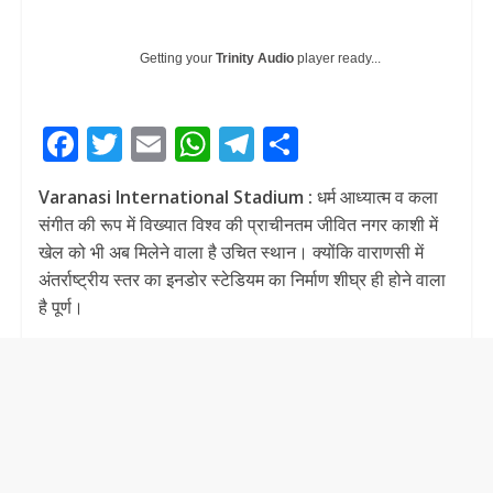
Getting your
Trinity Audio
player ready...
F
T
E
W
T
S
ac
w
m
h
el
h
Varanasi International Stadium :
धर्म आध्यात्म व कला
e
itt
ai
at
e
ar
संगीत की रूप में विख्यात विश्व की प्राचीनतम जीवित नगर काशी में
b
er
l
s
gr
e
खेल को भी अब मिलेने वाला है उचित स्थान। क्योंकि वाराणसी में
o
A
a
अंतर्राष्ट्रीय स्तर का इनडोर स्टेडियम का निर्माण शीघ्र ही होने वाला
है पूर्ण।
o
p
m
k
p