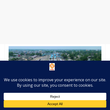
Ayodhya Cantt Railway Station Redevelopment
Project