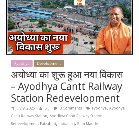
Ayodhya
Development
अयोध्या का शुरू हुआ नया विकास
– Ayodhya Cantt Railway
Station Redevelopment
,
July 9, 2025
SRJ
0 Comments
ayodhya
Ayodhya
,
Cantt Railway Station
Ayodhya Cantt Railway Station
,
,
,
Redevelopmen
Faizabad
indian srj
Ram Mandir