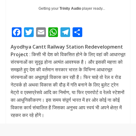
Getting your
Trinity Audio
player ready...
F
T
E
W
T
S
ac
w
m
h
el
h
Ayodhya Cantt Railway Station Redevelopment
e
itt
ai
at
e
ar
Project
: किसी भी देश को विकसित होने के लिए वहां की आधारभूत
b
er
l
s
gr
e
संरचनाओं का सुदृढ़ होना अत्यंत आवश्यक है। और इसकी महत्ता को
o
A
a
समझते हुए देश की वर्तमान सरकार भारत के विभिन्न आधारभूत
संरचनाओं का अभूतपूर्व विकास कर रही है। फिर चाहे वो रेल व रोड
o
p
m
नेटवर्क हो अथवा विकास की दौड़ में गति बनाने के लिए बुलेट ट्रेन
k
p
मेट्रो व एक्सप्रेसवे आदि का निर्माण, या फिर एयरपोर्ट व रेलवे स्टेशनों
का आधुनिकीकरण। इस समय संपूर्ण भारत में हर ओर कोई ना कोई
विकास कार्य संचालित है जिसका अनुभव आप स्वयं भी अपने क्षेत्र में
रहकर कर रहे होंगे।