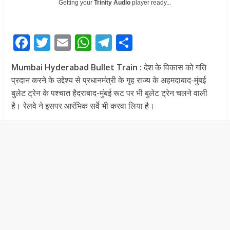
Getting your
Trinity Audio
player ready...
F
T
E
W
T
S
ac
w
m
h
el
h
Mumbai Hyderabad
Bullet Train
:
देश के विकास को गति
e
itt
ai
at
e
ar
प्रदान करने के उद्देश्य से प्रधानमंत्री के गृह राज्य के अहमदाबाद-मुंबई
b
er
l
s
gr
e
बुलेट ट्रेन के पश्चात हैदराबाद-मुंबई रूट पर भी बुलेट ट्रेन चलने वाली
o
A
a
है। रेलवे ने इसपर आरंभिक सर्वे भी करवा लिया है।
o
p
m
k
p