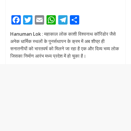
F
T
E
W
T
S
ac
w
m
h
el
h
Hanuman Lok
: महाकाल लोक काशी विश्वनाथ कॉरिडोर जैसे
e
itt
ai
at
e
ar
अनेक धार्मिक स्थलों के पुनर्सथापन के क्रम में अब शीघ्र ही
b
er
l
s
gr
e
सनातनीयों को भारतवर्ष को मिलने जा रहा है एक और दिव्य भव्य लोक
o
A
a
जिसका निर्माण आरंभ मध्य प्रदेश में हो चुका है।
o
p
m
k
p