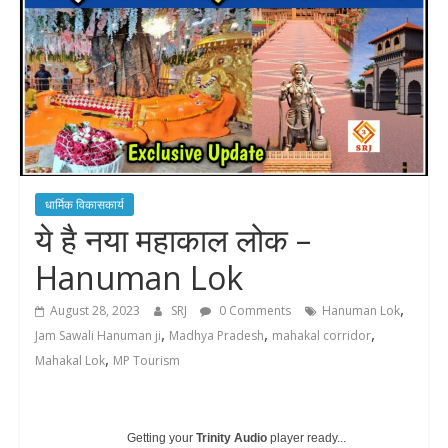
धार्मिक विकासकार्य
ये है नया महाकाल लोक –
Hanuman Lok
,
August 28, 2023
SRJ
0 Comments
Hanuman Lok
,
,
,
Jam Sawali Hanuman ji
Madhya Pradesh
mahakal corridor
,
Mahakal Lok
MP Tourism
Getting your
Trinity Audio
player ready...