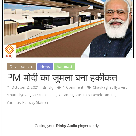
Development
News
Varanasi
PM मोदी का जुमला बना हकीकत
,
October 2, 2021
SRJ
1 Comment
Chaukaghat flyover
,
,
,
,
Smart Flyover
Varanaai cant
Varanasi
Varanasi Development
Varanasi Railway Station
Getting your
Trinity Audio
player ready...