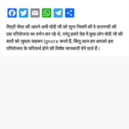
F
T
E
W
T
S
ac
w
m
h
el
h
मित्रों जैसा की आपने अभी मोदी जी को सुना जिसमें की वे वाराणसी की
e
itt
ai
at
e
ar
एक परियोजना का वर्णन कर रहे थे, परंतु हमारे देश में कुछ लोग मोदी जी की
b
er
l
s
gr
e
बातों को जुमला कहकर Ignore करते हैं, किंतु आज हम आपको इस
o
A
a
परियोजना के चरितार्थ होने की विशेष जानकारी देने वाले हैं।
o
p
m
k
p