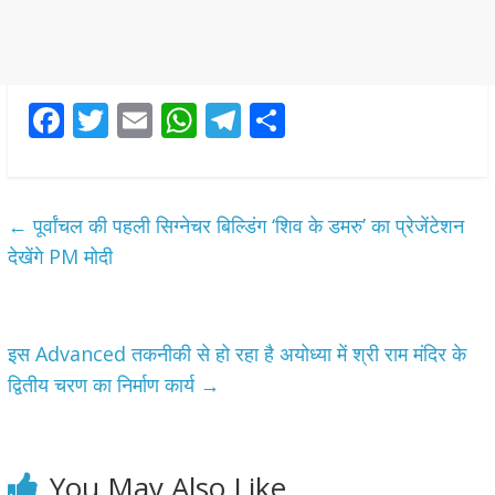
F
T
E
W
T
S
ac
w
m
h
el
h
e
itt
ai
at
e
ar
b
er
l
s
gr
e
←
पूर्वांचल की पहली सिग्नेचर बिल्डिंग ‘शिव के डमरु’ का प्रेजेंटेशन
o
A
a
देखेंगे PM मोदी
o
p
m
k
p
इस Advanced तकनीकी से हो रहा है अयोध्या में श्री राम मंदिर के
द्वितीय चरण का निर्माण कार्य
→
You May Also Like