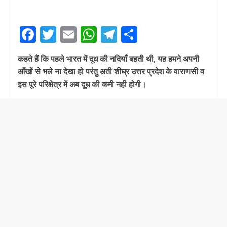
F
T
E
W
T
S
ac
w
m
h
el
h
कहते हैं कि पहले भारत में दूध की नदियाँ बहती थी, यह हमने अपनी
e
itt
ai
at
e
ar
आँखों से भले ना देखा हो परंतु अती शीघ्र उत्तर प्रदेश के वाराणसी व
b
er
l
s
gr
e
इस पूरे परिक्षेत्र में अब दूध की कमी नही होगी।
o
A
a
o
p
m
k
p