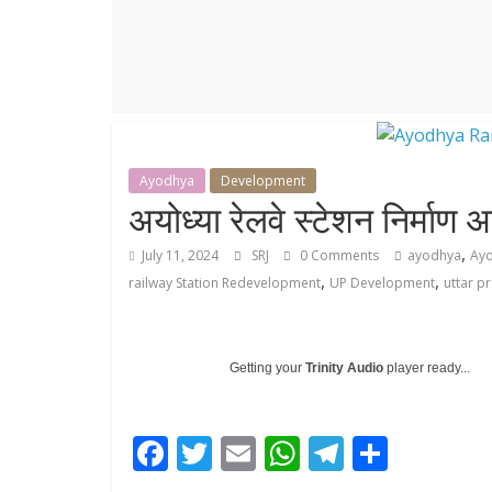
r
p
r
e
p
a
m
Ayodhya
Development
अयोध्या रेलवे स्टेशन निर्माण 
,
July 11, 2024
SRJ
0 Comments
ayodhya
Ay
,
,
railway Station Redevelopment
UP Development
uttar p
Getting your
Trinity Audio
player ready...
F
T
E
W
T
S
ac
w
m
h
el
h