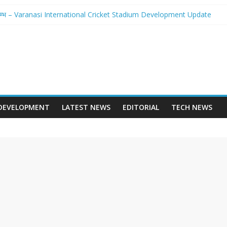
होगा आरम्भ – Varanasi International Cricket Stadium Development Update
 स्टेशन पुनर्निर्माण का शंखनाद – New Delhi Railway Station Redevelopment
 – Mohansarai Lahartara 6 Lane Road Varanasi
पुल – Prayagraj 6 Lane Ganga Bridge
बनेगा Dashrath Path Ayodhya Fourlane Road
DEVELOPMENT
LATEST NEWS
EDITORIAL
TECH NEWS