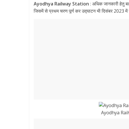
Ayodhya Railway Station
: अधिक जानकारी हेतु बता द
e
itt
ai
at
e
ar
जिसमें से प्रथम चरण पूर्ण कर उद्घाटन भी दिसंबर 2023 में
b
er
l
s
gr
e
o
A
a
o
p
m
k
p
Ayodhya Rai