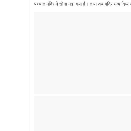
e
itt
ai
at
e
ar
पश्चात मंदिर में सोना मढ़ा गया है। तथा अब मंदिर भव्य दिव्
b
er
l
s
gr
e
o
A
a
o
p
m
k
p