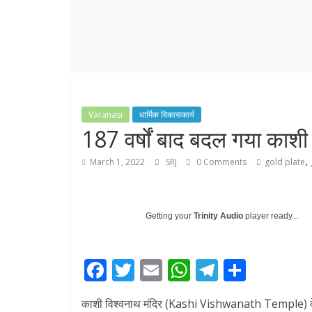
r
p
r
e
p
a
m
Varanasi
धार्मिक विकासकार्य
187 वर्षों बाद बदल गया काशी 
,
March 1, 2022
SRJ
0 Comments
gold plate
Getting your
Trinity Audio
player ready...
F
T
E
W
T
S
ac
w
m
h
el
h
काशी विश्वनाथ मंदिर (Kashi Vishwanath Temple) के इतिहा