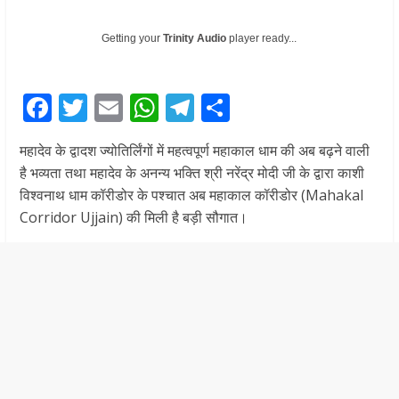
Getting your
Trinity Audio
player ready...
F
T
E
W
T
S
ac
w
m
h
el
h
महादेव के द्वादश ज्योतिर्लिंगों में महत्वपूर्ण महाकाल धाम की अब बढ़ने वाली
e
itt
ai
at
e
ar
है भव्यता तथा महादेव के अनन्य भक्ति श्री नरेंद्र मोदी जी के द्वारा काशी
b
er
l
s
gr
e
विश्वनाथ धाम कॉरीडोर के पश्चात अब महाकाल कॉरीडोर (Mahakal
o
A
a
Corridor Ujjain) की मिली है बड़ी सौगात।
o
p
m
k
p