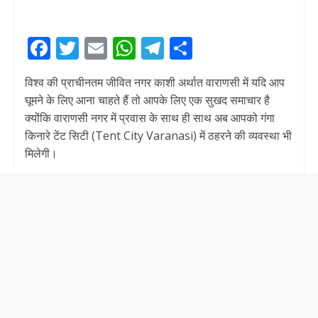
F
T
E
W
T
S
ac
w
m
h
el
h
विश्व की प्राचीनतम जीवित नगर काशी अर्थात वाराणसी में यदि आप
e
itt
ai
at
e
ar
घूमने के लिए आना चाहते हैं तो आपके लिए एक सुखद समाचार है
b
er
l
s
gr
e
क्योंकि वाराणसी नगर में प्रवास के साथ ही साथ अब आपको गंगा
o
A
a
किनारे टेंट सिटी (Tent City Varanasi) में ठहरने की व्यवस्था भी
मिलेगी।
o
p
m
k
p