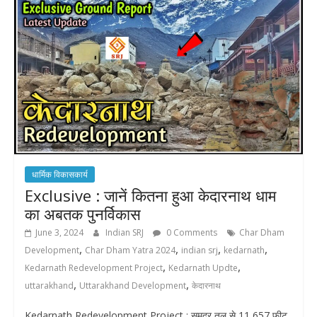
धार्मिक विकासकार्य
Exclusive : जानें कितना हुआ केदारनाथ धाम
का अबतक पुनर्विकास
June 3, 2024
Indian SRJ
0 Comments
Char Dham
,
,
,
,
Development
Char Dham Yatra 2024
indian srj
kedarnath
,
,
Kedarnath Redevelopment Project
Kedarnath Updte
,
,
uttarakhand
Uttarakhand Development
केदारनाथ
Kedarnath Redevelopment Project : समुद्र तल से 11,657 फीट