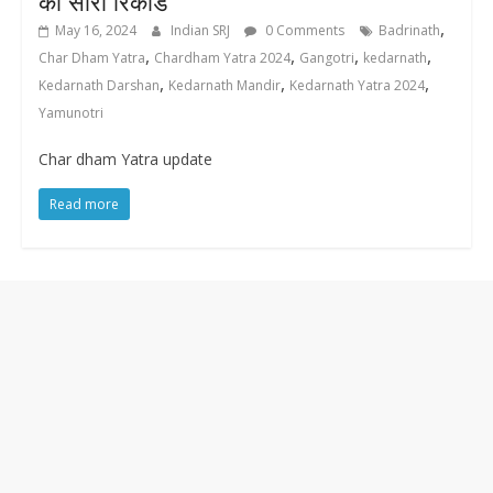
का सारा रिकार्ड
,
May 16, 2024
Indian SRJ
0 Comments
Badrinath
,
,
,
,
Char Dham Yatra
Chardham Yatra 2024
Gangotri
kedarnath
,
,
,
Kedarnath Darshan
Kedarnath Mandir
Kedarnath Yatra 2024
Yamunotri
Char dham Yatra update
Read more