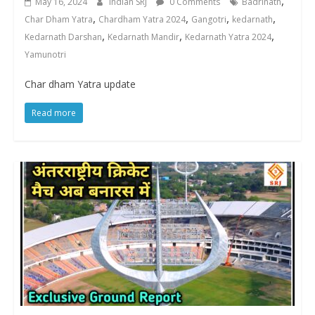
,
May 16, 2024
Indian SRJ
0 Comments
Badrinath
,
,
,
,
Char Dham Yatra
Chardham Yatra 2024
Gangotri
kedarnath
,
,
,
Kedarnath Darshan
Kedarnath Mandir
Kedarnath Yatra 2024
Yamunotri
Char dham Yatra update
Read more