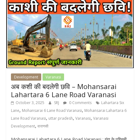
Development
Varanasi
अब कशी की बदलेगी छवि – Mohansarai
Lahartara 6 Lane Road Varanasi
October 3, 2025
SRJ
0 Comments
Lahartara Six
,
,
Lane
Mohansarai 6 Lane Road Varanasi
Mohansarai Lahartara 6
,
,
,
Lane Road Varanasi
uttar pradesh
Varanasi
Varanasi
,
Development
वाराणसी
Mohansarai Lahartara 6 Lane Road Varanasi : गंगा के पश्चिमी