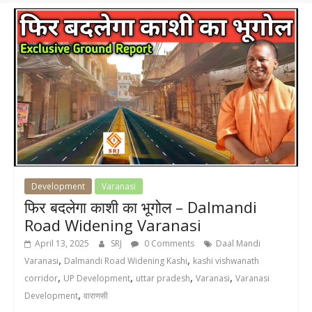
Development
Varanasi
फिर बदलेगा काशी का भूगोल – Dalmandi
Road Widening Varanasi
April 13, 2025
SRJ
0 Comments
Daal Mandi
,
,
Varanasi
Dalmandi Road Widening Kashi
kashi vishwanath
,
,
,
,
corridor
UP Development
uttar pradesh
Varanasi
Varanasi
,
Development
वाराणसी