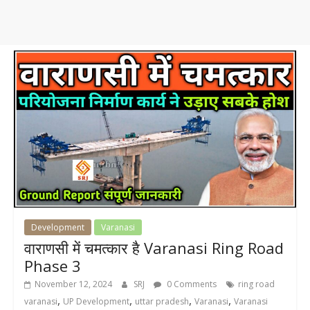
Development
Varanasi
वाराणसी में चमत्कार है Varanasi Ring Road
Phase 3
November 12, 2024
SRJ
0 Comments
ring road
,
,
,
,
varanasi
UP Development
uttar pradesh
Varanasi
Varanasi