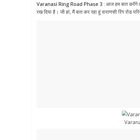
Varanasi Ring Road Phase 3
: आज हम बात करेंगे 
e
itt
ai
at
e
ar
रख दिया है। जी हां, मैं बात कर रहा हूं वाराणसी रिंग रोड 
b
er
l
s
gr
e
o
A
a
o
p
m
k
p
Varana