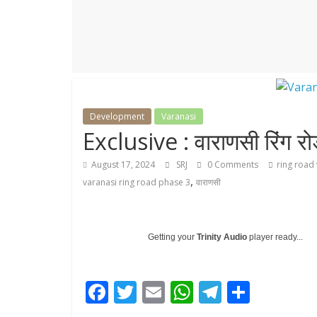
r
p
r
e
p
a
m
Development
Varanasi
Exclusive : वाराणसी रिंग रो
August 17, 2024
SRJ
0 Comments
ring road
,
varanasi ring road phase 3
वाराणसी
Getting your
Trinity Audio
player ready...
F
T
E
W
T
S
ac
w
m
h
el
h