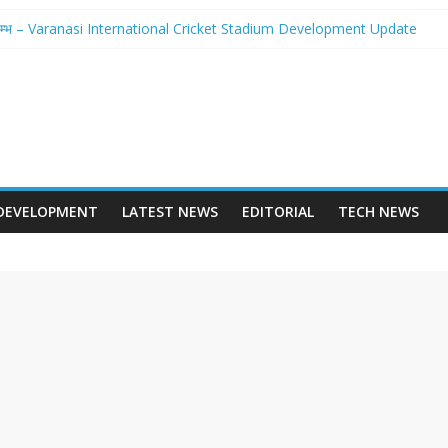
होगा आरम्भ – Varanasi International Cricket Stadium Development Update
 स्टेशन पुनर्निर्माण का शंखनाद – New Delhi Railway Station Redevelopment
 – Mohansarai Lahartara 6 Lane Road Varanasi
पुल – Prayagraj 6 Lane Ganga Bridge
बनेगा Dashrath Path Ayodhya Fourlane Road
DEVELOPMENT
LATEST NEWS
EDITORIAL
TECH NEWS