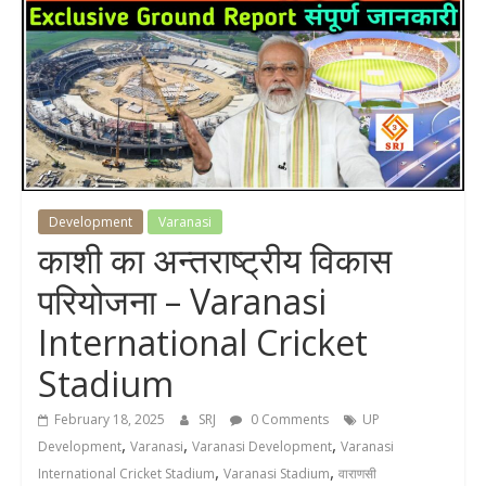
Development
Varanasi
काशी का अन्तराष्ट्रीय विकास
परियोजना – Varanasi
International Cricket
Stadium
February 18, 2025
SRJ
0 Comments
UP
,
,
,
Development
Varanasi
Varanasi Development
Varanasi
,
,
International Cricket Stadium
Varanasi Stadium
वाराणसी