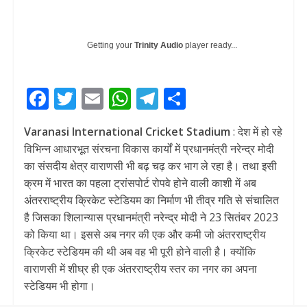
Getting your
Trinity Audio
player ready...
F
T
E
W
T
S
ac
w
m
h
el
h
Varanasi International Cricket Stadium
: देश में हो रहे
e
itt
ai
at
e
ar
विभिन्न आधारभूत संरचना विकास कार्यों में प्रधानमंत्री नरेन्द्र मोदी
b
er
l
s
gr
e
का संसदीय क्षेत्र वाराणसी भी बढ़ चढ़ कर भाग ले रहा है। तथा इसी
o
A
a
क्रम में भारत का पहला ट्रांसपोर्ट रोपवे होने वाली काशी में अब
अंतरराष्ट्रीय क्रिकेट स्टेडियम का निर्माण भी तीव्र गति से संचालित
o
p
m
है जिसका शिलान्यास प्रधानमंत्री नरेन्द्र मोदी ने 23 सितंबर 2023
k
p
को किया था। इससे अब नगर की एक और कमी जो अंतरराष्ट्रीय
क्रिकेट स्टेडियम की थी अब वह भी पूरी होने वाली है। क्योंकि
वाराणसी में शीघ्र ही एक अंतरराष्ट्रीय स्तर का नगर का अपना
स्टेडियम भी होगा।