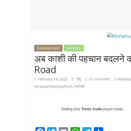
r
p
r
e
p
a
m
Development
Varanasi
अब काशी की पहचान बदलने 
Road
February 14, 2025
SRJ
0 Comments
Mohansa
,
Varanasi Development
वाराणसी
Getting your
Trinity Audio
player ready...