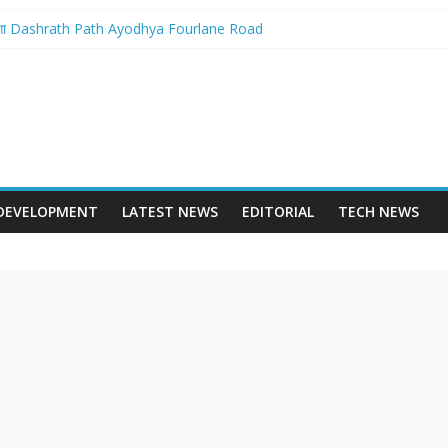
बनेगा Dashrath Path Ayodhya Fourlane Road
होगा आरम्भ – Varanasi International Cricket Stadium Development Update
 स्टेशन पुनर्निर्माण का शंखनाद – New Delhi Railway Station Redevelopment
 – Mohansarai Lahartara 6 Lane Road Varanasi
पुल – Prayagraj 6 Lane Ganga Bridge
DEVELOPMENT
LATEST NEWS
EDITORIAL
TECH NEWS