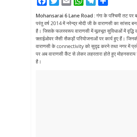
F
T
E
W
T
S
ac
w
m
h
el
h
Mohansarai 6 Lane Road
: गंगा के पश्चिमी तट पर 
e
itt
ai
at
e
ar
परंतु वर्ष 2014 में नरेन्द्र मोदी जी के वाराणसी का सांसद
b
er
l
s
gr
e
है। जिसके फलस्वरूप वाराणसी में मूलभूत सुविधाओं में वृद्धि कर
o
A
a
फ़्लाईओवर जैसी सैकड़ों परियोजनाओं पर कार्य हुए हैं। जि
वाराणसी के connectivity को सुदृढ करने तथा नगर में प्रवे
o
p
m
पर अब वाराणसी कैंट से लेकर लहरतारा होते हुए मोहनसराय 
k
p
है।