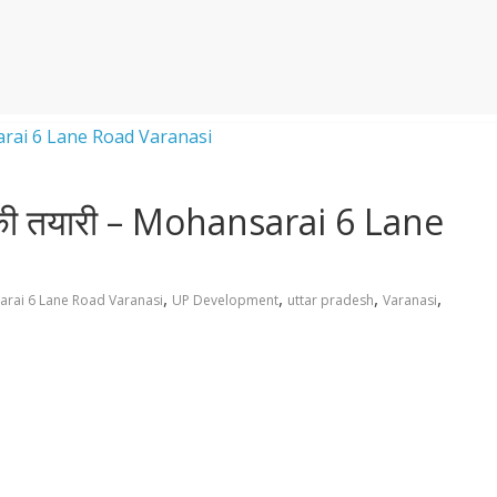
की तयारी – Mohansarai 6 Lane
,
,
,
,
rai 6 Lane Road Varanasi
UP Development
uttar pradesh
Varanasi