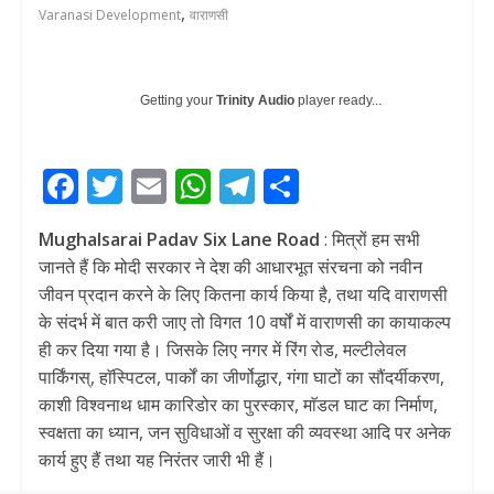
,
Varanasi Development
वाराणसी
Getting your
Trinity Audio
player ready...
F
T
E
W
T
S
ac
w
m
h
el
h
Mughalsarai Padav Six Lane Road
: मित्रों हम सभी
e
itt
ai
at
e
ar
जानते हैं कि मोदी सरकार ने देश की आधारभूत संरचना को नवीन
b
er
l
s
gr
e
जीवन प्रदान करने के लिए कितना कार्य किया है, तथा यदि वाराणसी
o
A
a
के संदर्भ में बात करी जाए तो विगत 10 वर्षों में वाराणसी का कायाकल्प
ही कर दिया गया है। जिसके लिए नगर में रिंग रोड, मल्टीलेवल
o
p
m
पार्किंगस्, हाॅस्पिटल, पार्कों का जीर्णोद्धार, गंगा घाटों का सौंदर्यीकरण,
k
p
काशी विश्वनाथ धाम कारिडोर का पुरस्कार, माॅडल घाट का निर्माण,
स्वक्षता का ध्यान, जन सुविधाओं व सुरक्षा की व्यवस्था आदि पर अनेक
कार्य हुए हैं तथा यह निरंतर जारी भी हैं।