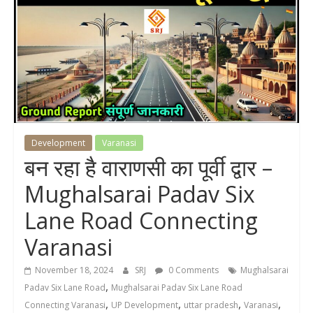
Development
Varanasi
बन रहा है वाराणसी का पूर्वी द्वार –
Mughalsarai Padav Six
Lane Road Connecting
Varanasi
November 18, 2024
SRJ
0 Comments
Mughalsarai
,
Padav Six Lane Road
Mughalsarai Padav Six Lane Road
,
,
,
,
Connecting Varanasi
UP Development
uttar pradesh
Varanasi