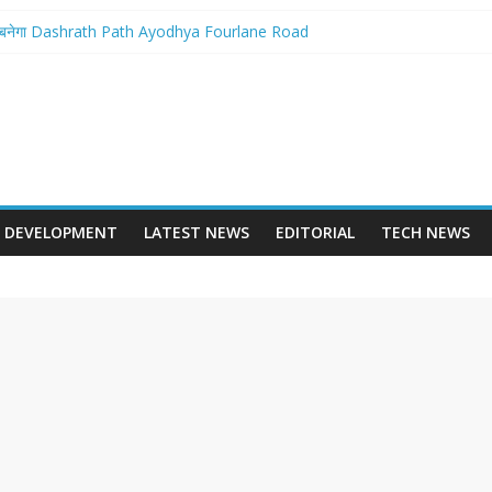
ान बनेगा Dashrath Path Ayodhya Fourlane Road
से होगा आरम्भ – Varanasi International Cricket Stadium Development Update
लवे स्टेशन पुनर्निर्माण का शंखनाद – New Delhi Railway Station Redevelopment
छवि – Mohansarai Lahartara 6 Lane Road Varanasi
या पुल – Prayagraj 6 Lane Ganga Bridge
DEVELOPMENT
LATEST NEWS
EDITORIAL
TECH NEWS