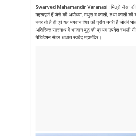
ac
w
m
h
el
h
Swarved Mahamandir Varanasi
: मित्रों जैसा की
e
itt
ai
at
e
ar
महत्वपूर्ण हैं जैसे की अयोध्या, मथुरा व काशी, तथा काशी क
b
er
l
s
gr
e
नगर तो है ही एवं यह भगवान शिव की प्रीय नगरी है जोकी भोलेन
o
A
a
अतिरिक्त सारनाथ में भगवान बुद्ध की प्रथम उपदेश स्थली भी 
मेडिटेशन सेंटर अर्थात स्वर्वेद महामंदिर।
o
p
m
k
p