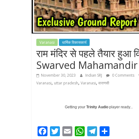
Varanasi
धार्मिक विकासकार्य
राम मंदिर से पहले तैयार हुआ 
Swarved Mahamandir
November 30, 2023
Indian SRJ
0 Comments
,
,
,
Varanasi
uttar pradesh
Varanasi
वाराणसी
Getting your
Trinity Audio
player ready...
F
T
E
W
T
S