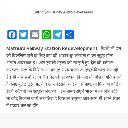
Getting your
Trinity Audio
player ready...
F
T
E
W
T
S
ac
w
m
h
el
h
Mathura Railway Station Redevelopment
: किसी भी देश
e
itt
ai
at
e
ar
को विकसित होने के लिए वहां की आधारभूत संरचनाओं का सुदृढ़ होना
b
er
l
s
gr
e
अत्यंत आवश्यक है। और इसकी महत्ता को समझते हुए देश की वर्तमान
o
A
a
सरकार भारत के विभिन्न आधारभूत संरचना का अभूतपूर्व विकास कर रही
है। फिर चाहे वो रेल व रोड नेटवर्क हो अथवा विकास की दौड़ में गति बनाने
o
p
m
के लिए बुलेट ट्रेन मेट्रो व एक्सप्रेसवे आदि का निर्माण, या फिर एयरपोर्ट व
k
p
रेलवे स्टेशनों का आधुनिकीकरण। इस समय संपूर्ण भारत में हर ओर कोई
ना कोई विकास कार्य संचालित है जिसका अनुभव आप स्वयं भी अपने क्षेत्र
में रहकर कर रहे होंगे।