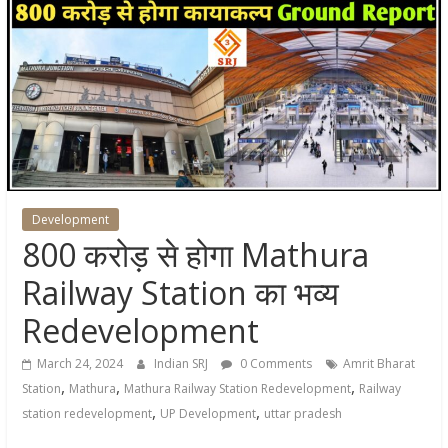
Development
800 करोड़ से होगा Mathura
Railway Station का भव्य
Redevelopment
March 24, 2024
Indian SRJ
0 Comments
Amrit Bharat
,
,
,
Station
Mathura
Mathura Railway Station Redevelopment
Railway
,
,
station redevelopment
UP Development
uttar pradesh