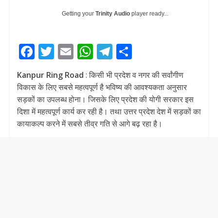
Getting your
Trinity Audio
player ready...
F
T
E
W
T
S
ac
w
m
h
el
h
Kanpur Ring Road
: किसी भी प्रदेश व नगर की सर्वांगीण
e
itt
ai
at
e
ar
विकास के लिए सबसे महत्वपूर्ण है भविष्य की आवश्यकता अनुसार
b
er
l
s
gr
e
सड़कों का उपलब्ध होना। जिसके लिए प्रदेश की योगी सरकार इस
o
A
a
दिशा में महत्वपूर्ण कार्य कर रही है। तथा उत्तर प्रदेश देश में सड़कों का
कायाकल्प करने में सबसे तीव्र गति से आगे बढ़ रहा है।
o
p
m
k
p