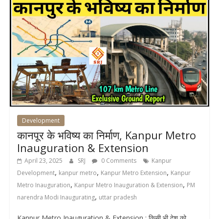
Development
कानपूर के भविष्य का निर्माण, Kanpur Metro
Inauguration & Extension
April 23, 2025
SRJ
0 Comments
Kanpur
,
,
,
Development
kanpur metro
Kanpur Metro Extension
Kanpur
,
,
Metro Inauguration
Kanpur Metro Inauguration & Extension
PM
,
narendra Modi Inaugurating
uttar pradesh
Kanpur Metro Inauguration & Extension : किसी भी देश को