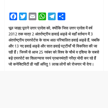
F
T
E
W
T
S
ac
w
m
h
el
h
भूल जाइए पूराने उत्तर प्रदेश को, क्योंकि जिस उत्तर प्रदेश में वर्ष
e
itt
ai
at
e
ar
2012 तक मात्र 2 अंतर्राष्ट्रीय हावाई अड्डे थे वहाँ वर्तमान में 3
b
er
l
s
gr
e
अंतर्राष्ट्रीय एयरपोर्टस के साथ आठ परिचालित हवाई अड्डे हैं, जबकि
o
A
a
और 13 नए हवाई अड्डे और सात हवाई पट्टीयाँ भी विकसित की जा
रही हैं। जिनमें से आज 25 नवंबर को विश्व के चौथे व एशिया के सबसे
o
p
m
बड़े एयरपोर्ट का शिलान्यास स्वयं प्रधानमंत्री नरेंद्र मोदी कर रहे हैं
k
p
जो कनेक्टिविटी ही नहीं अपितु 1 लाख लोगों को रोजगार भी देगा।