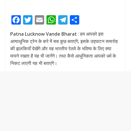
F
T
E
W
T
S
ac
w
m
h
el
h
Patna Lucknow Vande Bharat
: हम आपको इस
e
itt
ai
at
e
ar
अत्याधुनिक ट्रेन के बारे में सब कुछ बताएंगे, इसके उद्घाटन समारोह
b
er
l
s
gr
e
की झलकियाँ देखेंगे और यह भारतीय रेलवे के भविष्य के लिए क्या
o
A
a
मायने रखता है यह भी जानेंगे। तथा कैसे आधुनिकता आपको धर्म के
निकट लाएगी यह भी बताएंगे।
o
p
m
k
p