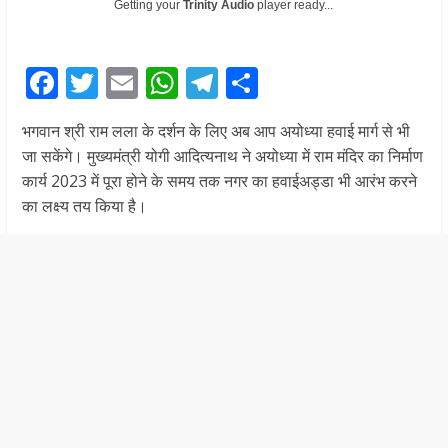
Getting your
Trinity Audio
player ready...
F
T
E
W
T
S
ac
w
m
h
el
h
भगवान श्री राम लला के दर्शन के लिए अब आप अयोध्या हवाई मार्ग से भी
e
itt
ai
at
e
ar
जा सकेंगे। मुख्यमंत्री योगी आदित्यनाथ ने अयोध्या में राम मंदिर का निर्माण
b
er
l
s
gr
e
कार्य 2023 में पूरा होने के समय तक नगर का हवाईअड्डा भी आरंभ करने
o
A
a
का लक्ष्य तय किया है।
o
p
m
k
p