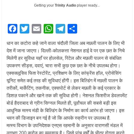
Getting your
Trinity Audio
player ready...
F
T
E
W
T
S
ac
w
m
h
el
h
धान का कटोरा कहे जाने वाला चंदौली जिला अब मछली पालन के लिए भी
e
itt
ai
at
e
ar
देश में जाना जाएगा। दिल्ली-कोलकत्ता नेशनल हाई वे पर एक छत के निचे
b
er
l
s
gr
e
मि‍लेगी हर सुवि‍धा यहाँ पर होलसेल, रिटेल और मछली पालन से संबंधित
o
A
a
उपकरण सीड्स, दवाएं, चारा सभी कुछ एक छत के नीचे उपलब्ध होगा।
एक्सक्लूसिव फिश रेस्टोरेंट, प्रशिक्षण के लिए कांफ्रेंस हॉल, प्रोसेसिंग
o
p
m
यूनिट समेत कई तरह की सुविधाएं होंगी। इस बिल्डिंग में मछली पालन के
k
p
तरीकों, मार्केटिंग, तकनीक, एक्सपोर्ट से लेकर मछली के कई प्रकार के
डिशज़ पकाने और खाने तक की सुविधा होगी। नेशनल फिशरीज डेवलपमेंट
बोर्ड हैदराबाद से ग्रीन सिग्नल मिलते ही, पूर्वांचल की सबसे बड़ी इस
आधुनिक मत्स्य मंडी के बिल्डिंग के निर्माण का कार्य आरंभ हो जाएगा। इस
भवन की डिजाइन बन गई है जो कि आपके स्क्रीन पर उपलब्ध है.
मत्स्य विभाग के उपनिदेशक एनएस रहमानी के अनुसार वाराणसी मंडल में
लगभग 200 करोड़ का व्यवसाय है। जिसे पांच वर्षों के भीतर दोगुना करने