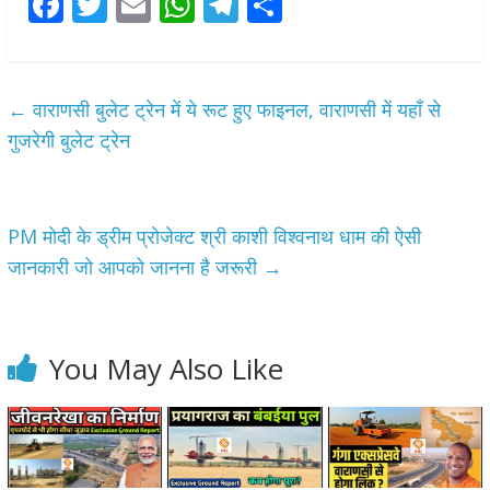
F
T
E
W
T
S
ac
w
m
h
el
h
e
itt
ai
at
e
ar
b
er
l
s
gr
e
←
वाराणसी बुलेट ट्रेन में ये रूट हुए फाइनल, वाराणसी में यहाँ से
o
A
a
गुजरेगी बुलेट ट्रेन
o
p
m
k
p
PM मोदी के ड्रीम प्रोजेक्ट श्री काशी विश्वनाथ धाम की ऐसी
जानकारी जो आपको जानना है जरूरी
→
You May Also Like