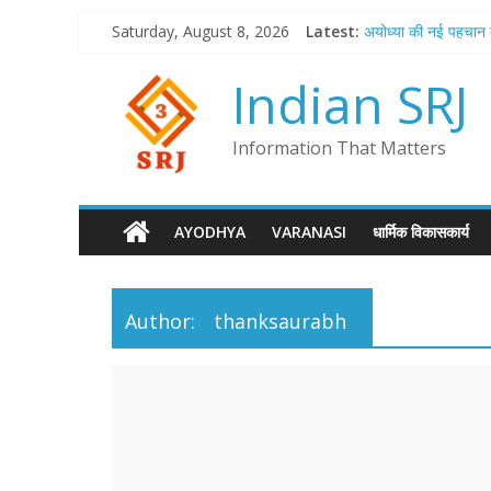
Skip
Saturday, August 8, 2026
Latest:
अयोध्या की नई पहच
to
अंतर्राष्ट्रीय मैच 
content
भारत का सबसे बड़ा रे
Indian SRJ
अब कशी की बदलेगी 
प्रयागराज का बम्बइ
Information That Matters
AYODHYA
VARANASI
धार्मिक विकासकार्य
Author:
thanksaurabh