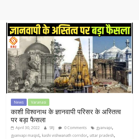
News
Varanasi
काशी विश्वनाथ के ज्ञानवापी परिसर के अस्तित्व
पर बड़ा फैसला
,
April 30, 2022
SRJ
0 Comments
gyanvapi
,
,
,
gyanvapi masjid
kashi vishwanath corridor
uttar pradesh