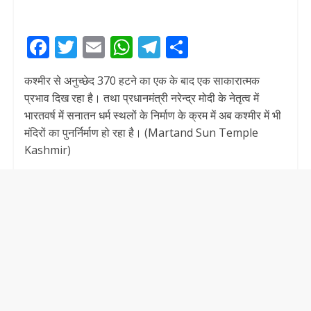
F
T
E
W
T
S
ac
w
m
h
el
h
कश्मीर से अनुच्छेद 370 हटने का एक के बाद एक साकारात्मक
e
itt
ai
at
e
ar
प्रभाव दिख रहा है। तथा प्रधानमंत्री नरेन्द्र मोदी के नेतृत्व में
b
er
l
s
gr
e
भारतवर्ष में सनातन धर्म स्थलों के निर्माण के क्रम में अब कश्मीर में भी
o
A
a
मंदिरों का पुनर्निर्माण हो रहा है। (Martand Sun Temple
Kashmir)
o
p
m
k
p