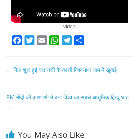
video
F
T
E
W
T
S
ac
w
m
h
el
h
e
itt
ai
at
e
ar
b
er
l
s
gr
e
←
फिर शुरू हुई वाराणसी के काशी विश्वनाथ धाम में खुदाई
o
A
a
o
p
m
k
p
PM मोदी की वाराणसी में बना विश्व का सबसे आधुनिक हिन्दू घाट
→
You May Also Like