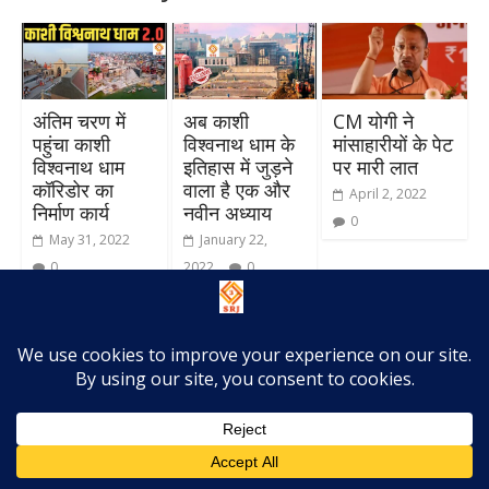
अंतिम चरण में
अब काशी
CM योगी ने
पहुंचा काशी
विश्वनाथ धाम के
मांसाहारीयों के पेट
विश्वनाथ धाम
इतिहास में जुड़ने
पर मारी लात
कॉरिडोर का
वाला है एक और
April 2, 2022
निर्माण कार्य
नवीन अध्याय
0
May 31, 2022
January 22,
0
2022
0
Leave a Reply
Your email address will not be published.
Required
fields are marked
*
Comment
*