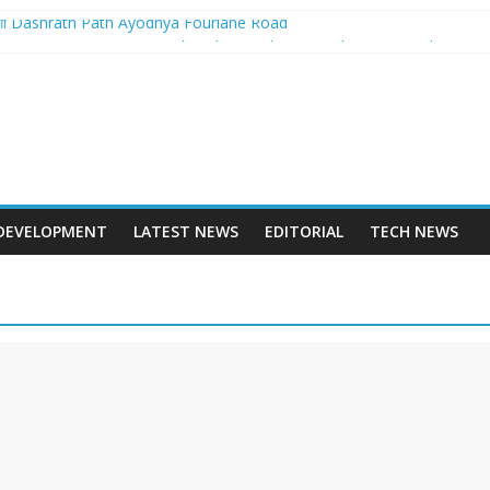
बनेगा Dashrath Path Ayodhya Fourlane Road
होगा आरम्भ – Varanasi International Cricket Stadium Development Update
 स्टेशन पुनर्निर्माण का शंखनाद – New Delhi Railway Station Redevelopment
 – Mohansarai Lahartara 6 Lane Road Varanasi
पुल – Prayagraj 6 Lane Ganga Bridge
DEVELOPMENT
LATEST NEWS
EDITORIAL
TECH NEWS