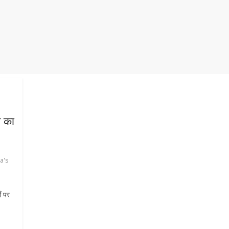
त का
ia's
ँ पर