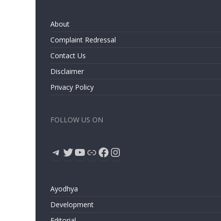
About
Complaint Redressal
Contact Us
Disclaimer
Privacy Policy
FOLLOW US ON
Telegram
Twitter
YouTube
Link
Facebook
Instagram
Ayodhya
Development
Editorial