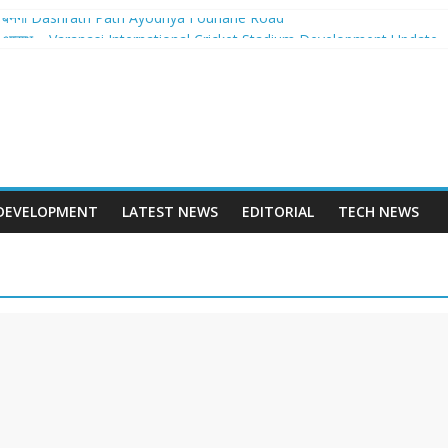
ान बनेगा Dashrath Path Ayodhya Fourlane Road
 से होगा आरम्भ – Varanasi International Cricket Stadium Development Update
लवे स्टेशन पुनर्निर्माण का शंखनाद – New Delhi Railway Station Redevelopment
छवि – Mohansarai Lahartara 6 Lane Road Varanasi
या पुल – Prayagraj 6 Lane Ganga Bridge
DEVELOPMENT
LATEST NEWS
EDITORIAL
TECH NEWS