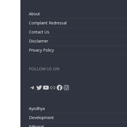
About
Complaint Redressal
Contact Us
Disclaimer
Privacy Policy
FOLLOW US ON
Telegram
Twitter
YouTube
Link
Facebook
Instagram
Ayodhya
Development
Editorial