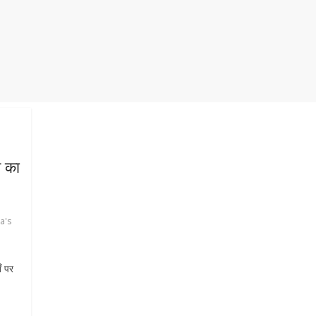
त का
ia's
ँ पर