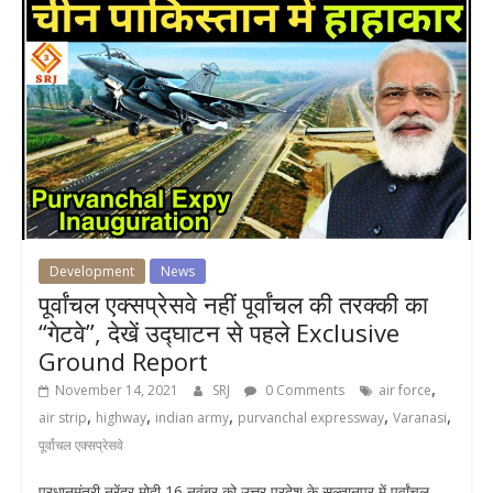
Development
News
पूर्वांचल एक्सप्रेसवे नहीं पूर्वांचल की तरक्की का
“गेटवे”, देखें उद्घाटन से पहले Exclusive
Ground Report
,
November 14, 2021
SRJ
0 Comments
air force
,
,
,
,
,
air strip
highway
indian army
purvanchal expressway
Varanasi
पूर्वांचल एक्सप्रेसवे
प्रधानमंत्री नरेंद्र मोदी 16 नवंबर को उत्तर प्रदेश के सुल्तानपुर में पूर्वांचल