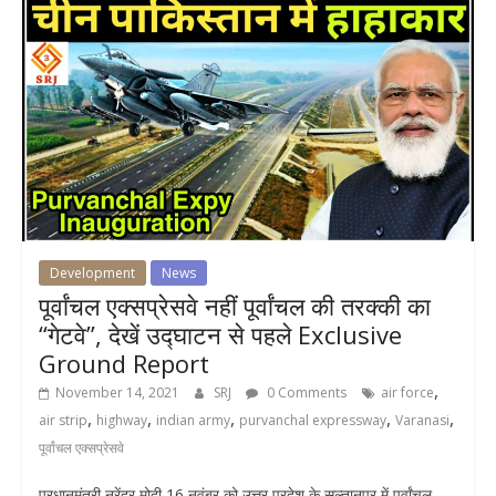
Development
News
पूर्वांचल एक्सप्रेसवे नहीं पूर्वांचल की तरक्की का
“गेटवे”, देखें उद्घाटन से पहले Exclusive
Ground Report
,
November 14, 2021
SRJ
0 Comments
air force
,
,
,
,
,
air strip
highway
indian army
purvanchal expressway
Varanasi
पूर्वांचल एक्सप्रेसवे
प्रधानमंत्री नरेंद्र मोदी 16 नवंबर को उत्तर प्रदेश के सुल्तानपुर में पूर्वांचल