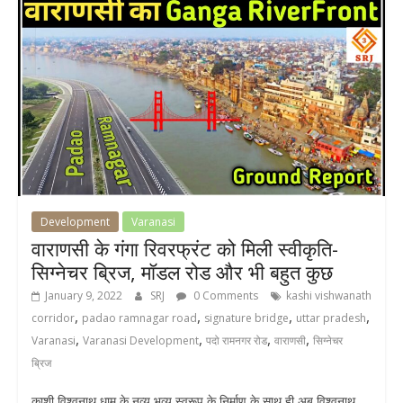
Development
Varanasi
वाराणसी के गंगा रिवरफ्रंट को मिली स्वीकृति-
सिग्नेचर ब्रिज, मॉडल रोड और भी बहुत कुछ
January 9, 2022
SRJ
0 Comments
kashi vishwanath
,
,
,
,
corridor
padao ramnagar road
signature bridge
uttar pradesh
,
,
,
,
Varanasi
Varanasi Development
पदो रामनगर रोड
वाराणसी
सिग्नेचर
ब्रिज
काशी विश्वनाथ धाम के नव्य भव्य स्वरूप के निर्माण के साथ ही अब विश्वनाथ