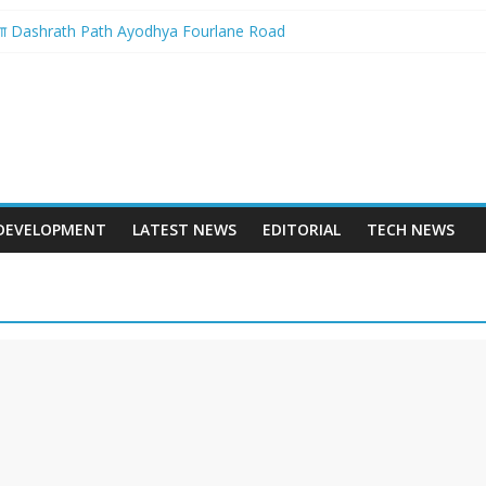
बनेगा Dashrath Path Ayodhya Fourlane Road
होगा आरम्भ – Varanasi International Cricket Stadium Development Update
 स्टेशन पुनर्निर्माण का शंखनाद – New Delhi Railway Station Redevelopment
 – Mohansarai Lahartara 6 Lane Road Varanasi
पुल – Prayagraj 6 Lane Ganga Bridge
DEVELOPMENT
LATEST NEWS
EDITORIAL
TECH NEWS