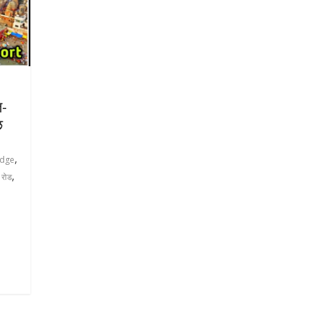
ि-
छ
,
idge
,
 रोड