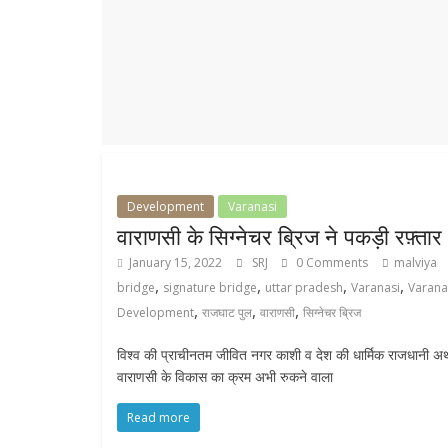
r
p
r
e
p
a
m
Development
Varanasi
वाराणसी के सिग्नेचर ब्रिज ने पकड़ी रफ़्तार
January 15, 2022
SRJ
0 Comments
malviya
,
,
,
,
bridge
signature bridge
uttar pradesh
Varanasi
Varana
,
,
,
Development
राजघाट पुल
वाराणसी
सिग्नेचर ब्रिज
विश्व की प्राचीनतम जीवित नगर काशी व देश की धार्मिक राजधानी अर्
वाराणसी के विकास का क्रम अभी रुकने वाला
Read more