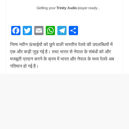
Getting your
Trinity Audio
player ready...
F
T
E
W
T
S
ac
w
m
h
el
h
नित्य नवीन ऊंचाईयों को छूने वाली भारतीय रेलवे की उपलब्धियों में
e
itt
ai
at
e
ar
एक और कड़ी जुड़ गई है। तथा भारत से नेपाल के संबंधों को और
b
er
l
s
gr
e
मजबूती प्रदान करने के क्रम में भारत और नेपाल के मध्य रेलवे अब
o
A
a
गतिमान हो गई है।
o
p
m
k
p