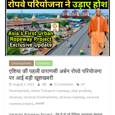
Development
Varanasi
एशिया की पहली वाराणसी अर्बन रोपवे परियोजना
पर आई बड़ी खुशखबरी
August 3, 2023
SRJ
0 Comments
UP
,
,
,
Development
Urban Transport ropeway
uttar pradesh
,
,
,
Varanasi
Varanasi Development
varanasi ropeway
varanasi
,
ropeway project
वाराणसी
Varanasi Ropeway Project : देश में हो रहे विभिन्न आधारभूत संरचना