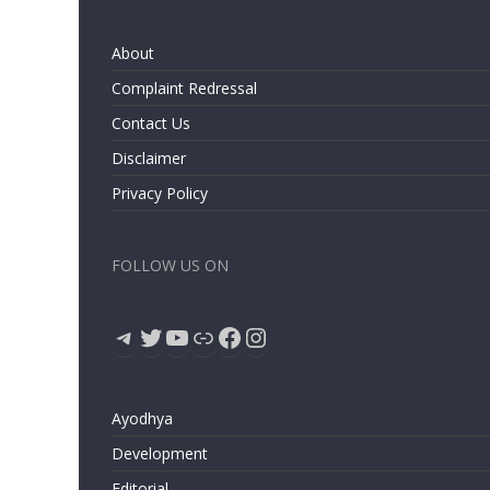
About
Complaint Redressal
Contact Us
Disclaimer
Privacy Policy
FOLLOW US ON
Telegram
Twitter
YouTube
Link
Facebook
Instagram
Ayodhya
Development
Editorial