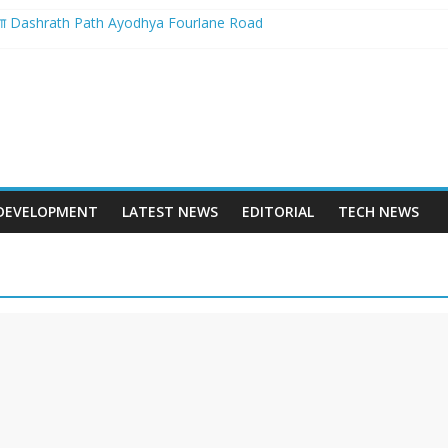
बनेगा Dashrath Path Ayodhya Fourlane Road
होगा आरम्भ – Varanasi International Cricket Stadium Development Update
 स्टेशन पुनर्निर्माण का शंखनाद – New Delhi Railway Station Redevelopment
 – Mohansarai Lahartara 6 Lane Road Varanasi
पुल – Prayagraj 6 Lane Ganga Bridge
DEVELOPMENT
LATEST NEWS
EDITORIAL
TECH NEWS