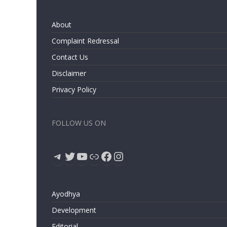
About
Complaint Redressal
Contact Us
Disclaimer
Privacy Policy
FOLLOW US ON
Telegram
Twitter
YouTube
Link
Facebook
Instagram
Ayodhya
Development
Editorial