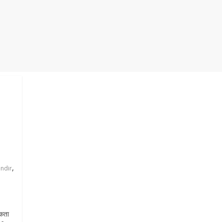
,
ndir
कता