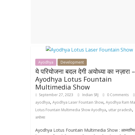
r
p
r
e
p
a
m
Ayodhya
Development
ये परियोजना बदल देगी अयोध्या का नज़ारा –
Ayodhya Lotus Fountain
Multimedia Show
September 27, 2023
Indian SRJ
0 Comments
,
,
ayodhya
Ayodhya Laser Fountain Show
Ayodhya Ram Ma
,
,
Lotus Fountain Multimedia Show Ayodhya
uttar pradesh
अयोध्या
Ayodhya Lotus Fountain Multimedia Show : आध्यात्मि