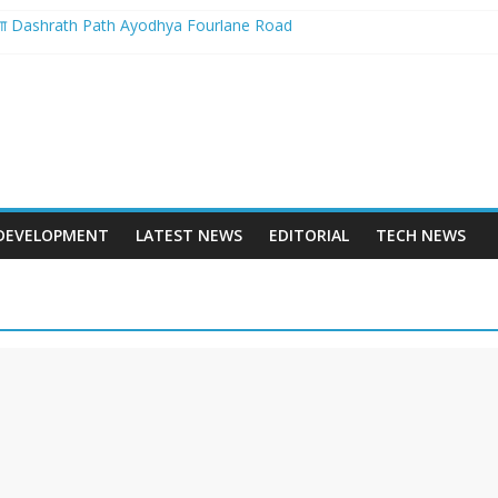
बनेगा Dashrath Path Ayodhya Fourlane Road
होगा आरम्भ – Varanasi International Cricket Stadium Development Update
 स्टेशन पुनर्निर्माण का शंखनाद – New Delhi Railway Station Redevelopment
 – Mohansarai Lahartara 6 Lane Road Varanasi
पुल – Prayagraj 6 Lane Ganga Bridge
DEVELOPMENT
LATEST NEWS
EDITORIAL
TECH NEWS