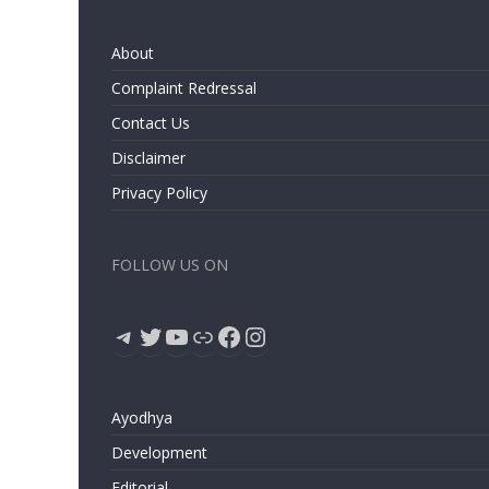
About
Complaint Redressal
Contact Us
Disclaimer
Privacy Policy
FOLLOW US ON
Telegram
Twitter
YouTube
Link
Facebook
Instagram
Ayodhya
Development
Editorial