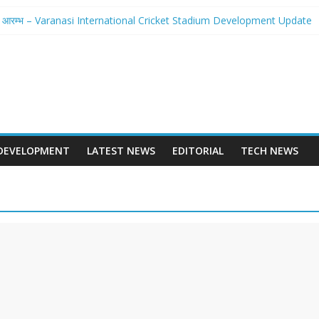
 से होगा आरम्भ – Varanasi International Cricket Stadium Development Update
लवे स्टेशन पुनर्निर्माण का शंखनाद – New Delhi Railway Station Redevelopment
छवि – Mohansarai Lahartara 6 Lane Road Varanasi
या पुल – Prayagraj 6 Lane Ganga Bridge
ान बनेगा Dashrath Path Ayodhya Fourlane Road
DEVELOPMENT
LATEST NEWS
EDITORIAL
TECH NEWS