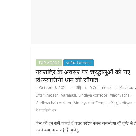
r
p
r
e
p
a
m
TOP VIDEOS
धार्मिक विकासकार्य
नवरात्रि के अवसर पर श्रद्धालुओं को नए
विंध्यवासिनी धाम की सौगात
,
October 8, 2021
SRJ
0 Comments
Mirzapur
,
,
,
,
UttarPradesh
Varanasi
Vindhya corridor
Vindhyachal
,
,
Vindhyachal corridor
Vindhyachal Temple
Yogi adityana
विंध्यवासिनी धाम
जैसा की हम सभी जानते हैं उत्तर प्रदेश केवल जनसंख्या की दृष्टि से ह
सबसे बड़ा राज्य नहीं है अपितु