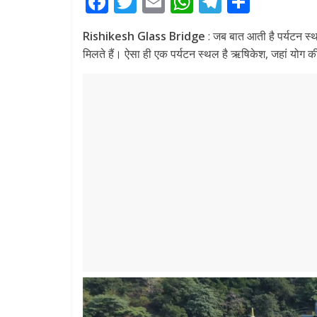
F
T
E
W
T
S
ac
w
m
h
el
h
Rishikesh Glass Bridge
: जब बात आती है पर्यटन स्थ
e
itt
ai
at
e
ar
मिलते हैं। ऐसा ही एक पर्यटन स्थल है ऋषिकेश, जहां योग की व
b
er
l
s
gr
e
o
A
a
o
p
m
k
p