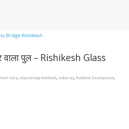
िर वाला पुल – Rishikesh Glass
,
,
,
,
Dham Yatra
Glass Bridge Rishikesh
indian srj
Rishikesh Development