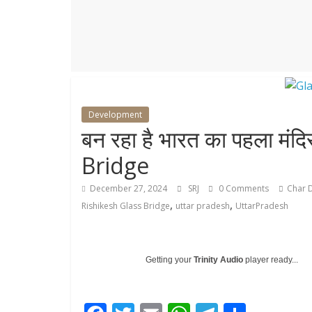
r
p
r
e
p
a
m
Development
बन रहा है भारत का पहला मंद
Bridge
December 27, 2024
SRJ
0 Comments
Char 
,
,
Rishikesh Glass Bridge
uttar pradesh
UttarPradesh
Getting your
Trinity Audio
player ready...