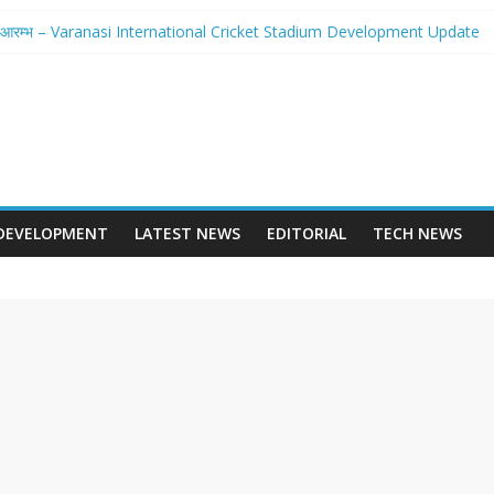
से होगा आरम्भ – Varanasi International Cricket Stadium Development Update
लवे स्टेशन पुनर्निर्माण का शंखनाद – New Delhi Railway Station Redevelopment
छवि – Mohansarai Lahartara 6 Lane Road Varanasi
या पुल – Prayagraj 6 Lane Ganga Bridge
ान बनेगा Dashrath Path Ayodhya Fourlane Road
DEVELOPMENT
LATEST NEWS
EDITORIAL
TECH NEWS