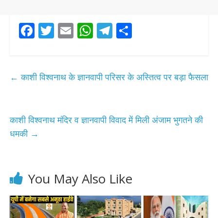
F
T
E
W
T
S
ac
w
m
h
el
h
e
itt
ai
at
e
ar
b
er
l
s
gr
e
←
काशी विश्वनाथ के ज्ञानवापी परिसर के अस्तित्व पर बड़ा फैसला
o
A
a
o
p
m
k
p
काशी विश्वनाथ मंदिर व ज्ञानवापी विवाद में मिली अंजाम भुगतने की
धमकी
→
You May Also Like