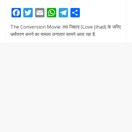
F
T
E
W
T
S
ac
w
m
h
el
h
The Conversion Movie: लव जिहाद (Love Jihad) के जरिए
e
itt
ai
at
e
ar
धर्मांतरण करने का मामला लगातार सामने आता रहा है.
b
er
l
s
gr
e
o
A
a
o
p
m
k
p