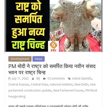
Development
News
PM मोदी ने राष्ट्र को समर्पित किया नवीन संसद
भवन पर राष्ट्र चिन्ह
,
July 11, 2022
SRJ
0 Comments
Ashok Stambh
,
,
,
,
Central Avanue
Central Vista
national emblem
New Delhi
new
,
,
parliament construction update
New Parliament house
PM Modi
Inaugurating
भारत की सबसे प्रमुख परियोजना व प्रधानमंत्री नरेन्द्र मोदी की ड्रीम