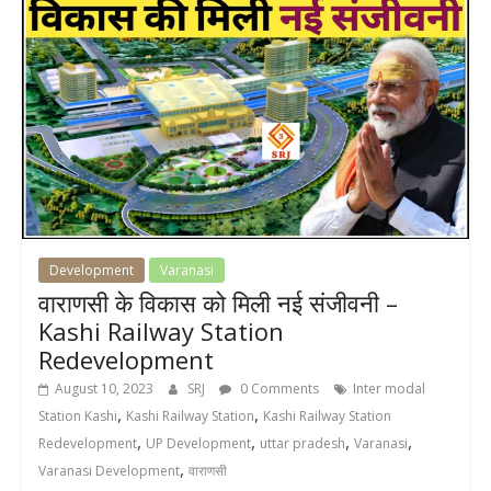
Development
Varanasi
वाराणसी के विकास को मिली नई संजीवनी –
Kashi Railway Station
Redevelopment
August 10, 2023
SRJ
0 Comments
Inter modal
,
,
Station Kashi
Kashi Railway Station
Kashi Railway Station
,
,
,
,
Redevelopment
UP Development
uttar pradesh
Varanasi
,
Varanasi Development
वाराणसी