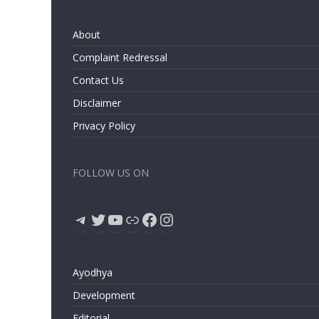
About
Complaint Redressal
Contact Us
Disclaimer
Privacy Policy
FOLLOW US ON
Telegram
Twitter
YouTube
Link
Facebook
Instagram
Ayodhya
Development
Editorial