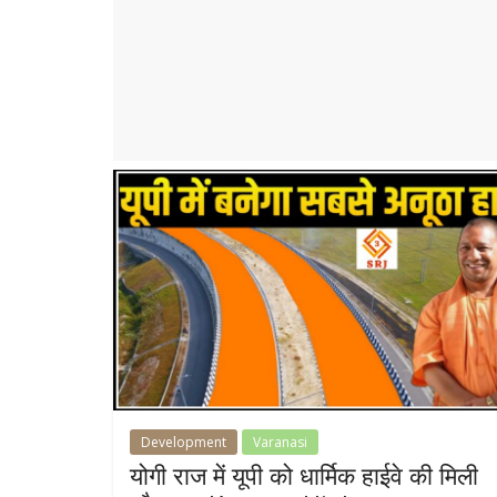
r
p
r
e
p
a
m
Development
Varanasi
योगी राज में यूपी को धार्मिक हाईवे की मिली