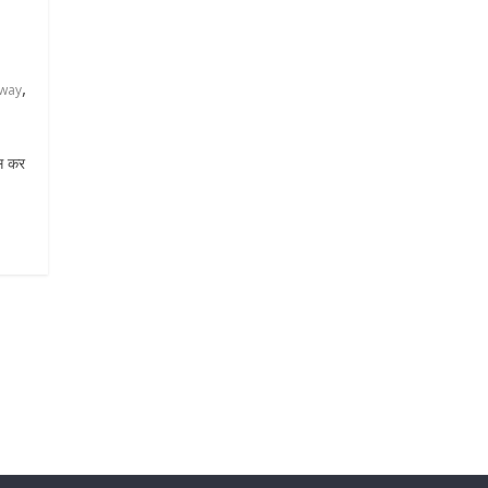
,
hway
ास कर