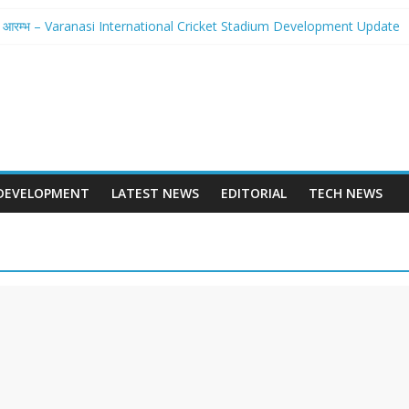
 से होगा आरम्भ – Varanasi International Cricket Stadium Development Update
लवे स्टेशन पुनर्निर्माण का शंखनाद – New Delhi Railway Station Redevelopment
छवि – Mohansarai Lahartara 6 Lane Road Varanasi
या पुल – Prayagraj 6 Lane Ganga Bridge
ान बनेगा Dashrath Path Ayodhya Fourlane Road
DEVELOPMENT
LATEST NEWS
EDITORIAL
TECH NEWS