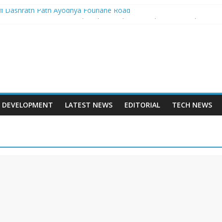
बनेगा Dashrath Path Ayodhya Fourlane Road
होगा आरम्भ – Varanasi International Cricket Stadium Development Update
 स्टेशन पुनर्निर्माण का शंखनाद – New Delhi Railway Station Redevelopment
 – Mohansarai Lahartara 6 Lane Road Varanasi
पुल – Prayagraj 6 Lane Ganga Bridge
DEVELOPMENT
LATEST NEWS
EDITORIAL
TECH NEWS