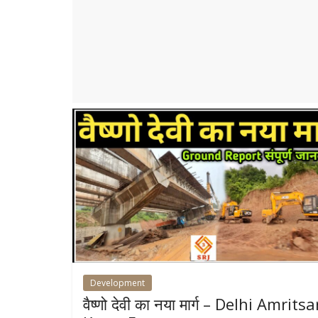
r
p
r
e
p
a
m
Development
वैष्णो देवी का नया मार्ग – Delhi Amritsa